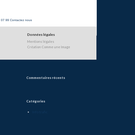
8 07 99
Contactez nous
Données légales
Mentions légales
Création Comme une Image
Commentaires récents
Catégories
Info trafic