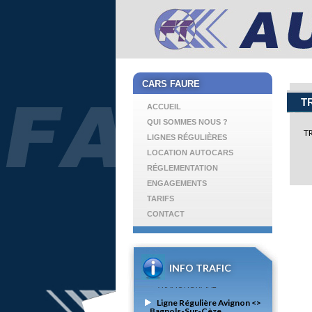
CARS FAURE
T
ACCUEIL
QUI SOMMES NOUS ?
T
LIGNES RÉGULIÈRES
LOCATION AUTOCARS
RÉGLEMENTATION
ENGAGEMENTS
TARIFS
CONTACT
INFO TRAFIC
TRANSPORTS SCOLAIRES
TRAFIC NORMAL
Ligne Régulière Avignon <>