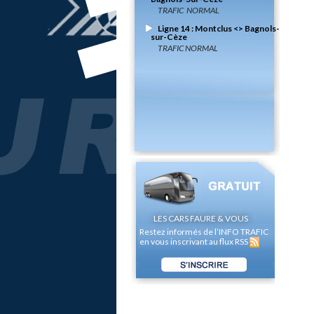
Bagnols-Sur-Cèze
TRAFIC NORMAL
Ligne 14 : Montclus <> Bagnols-
sur-Cèze
TRAFIC NORMAL
LES CARS FAURE & VOUS
Restez informés de l’INFO TRAFIC
en vous inscrivant au flux RSS