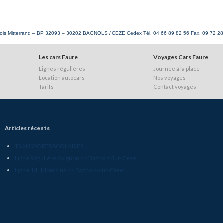
ois Mitterrand – BP 32093 – 30202 BAGNOLS / CEZE Cedex Tél. 04 66 89 82 56 Fax. 09 72 2
Les cars Faure
Voyages Cars Faure
Lignes régulières
Journée à la place
Location autocars
Nos voyages
Tarifs
Contact voyages
Articles récents
TRANSPORTS SCOLAIRES
Ligne Régulière Avignon <> Bagnols-Sur-Cèze
Ligne 14 : Montclus <> Bagnols-sur-Cèze