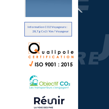
Information CO2 Voyageurs :
28,7 g Co2 / Km / Voyageur