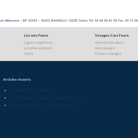
ois Mitterrand – BP 32093 – 30202 BAGNOLS / CEZE Cedex Tél. 04 66 89 82 56 Fax. 09 72 2
Les cars Faure
Voyages Cars Faure
Lignes régulières
Journée à la place
Location autocars
Nos voyages
Tarifs
Contact voyages
Articles récents
TRANSPORTS SCOLAIRES
Ligne Régulière Avignon <> Bagnols-Sur-Cèze
Ligne 14 : Montclus <> Bagnols-sur-Cèze