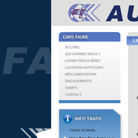
CARS FAURE
L
ACCUEIL
QUI SOMMES NOUS ?
LIGNES RÉGULIÈRES
LOCATION AUTOCARS
RÉGLEMENTATION
ENGAGEMENTS
TARIFS
CONTACT
INFO TRAFIC
TRANSPORTS SCOLAIRES
TRAFIC NORMAL