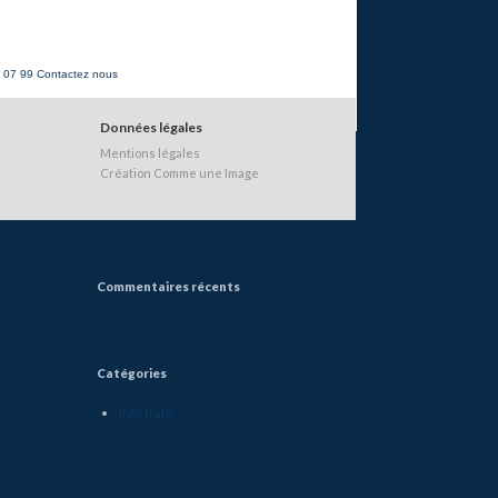
8 07 99
Contactez nous
Données légales
Mentions légales
Création Comme une Image
Commentaires récents
Catégories
Info trafic