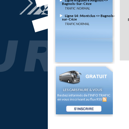
Ligne Régulière Avignon <>
Bagnols-Sur-Cèze
TRAFIC NORMAL
Ligne 14 : Montclus <> Bagnols-
sur-Cèze
TRAFIC NORMAL
LES CARS FAURE & VOUS
Restez informés de l’INFO TRAFIC
en vous inscrivant au flux RSS