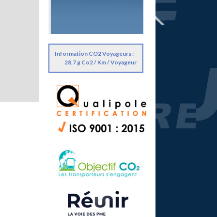
Information CO2 Voyageurs :
28,7 g Co2 / Km / Voyageur